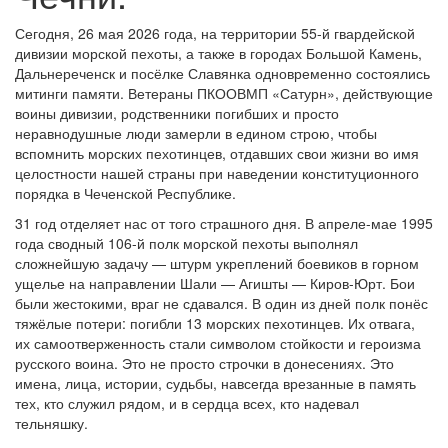
Сегодня, 26 мая 2026 года, на территории 55-й гвардейской
дивизии морской пехоты, а также в городах Большой Камень,
Дальнереченск и посёлке Славянка одновременно состоялись
митинги памяти. Ветераны ПКООВМП «Сатурн», действующие
воины дивизии, родственники погибших и просто
неравнодушные люди замерли в едином строю, чтобы
вспомнить морских пехотинцев, отдавших свои жизни во имя
целостности нашей страны при наведении конституционного
порядка в Чеченской Республике.
31 год отделяет нас от того страшного дня. В апреле-мае 1995
года сводный 106-й полк морской пехоты выполнял
сложнейшую задачу — штурм укреплений боевиков в горном
ущелье на направлении Шали — Агишты — Киров-Юрт. Бои
были жестокими, враг не сдавался. В один из дней полк понёс
тяжёлые потери: погибли 13 морских пехотинцев. Их отвага,
их самоотверженность стали символом стойкости и героизма
русского воина. Это не просто строчки в донесениях. Это
имена, лица, истории, судьбы, навсегда врезанные в память
тех, кто служил рядом, и в сердца всех, кто надевал
тельняшку.