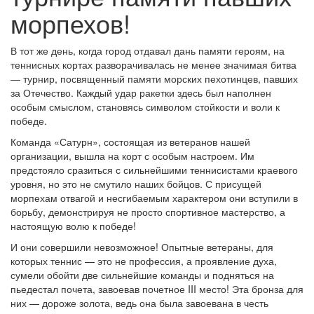
морпехов!
В тот же день, когда город отдавал дань памяти героям, на
теннисных кортах разворачивалась не менее значимая битва
— турнир, посвященный памяти морских пехотинцев, павших
за Отечество. Каждый удар ракетки здесь был наполнен
особым смыслом, становясь символом стойкости и воли к
победе.
Команда «Сатурн», состоящая из ветеранов нашей
организации, вышла на корт с особым настроем. Им
предстояло сразиться с сильнейшими теннисистами краевого
уровня, но это не смутило наших бойцов. С присущей
морпехам отвагой и несгибаемым характером они вступили в
борьбу, демонстрируя не просто спортивное мастерство, а
настоящую волю к победе!
И они совершили невозможное! Опытные ветераны, для
которых теннис — это не профессия, а проявление духа,
сумели обойти две сильнейшие команды и подняться на
пьедестал почета, завоевав почетное III место! Эта бронза для
них — дороже золота, ведь она была завоевана в честь