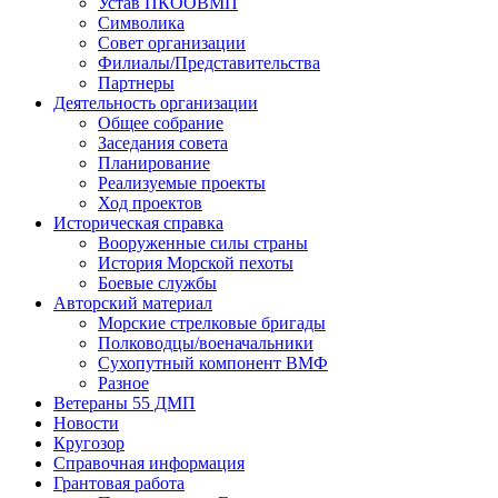
Устав ПКООВМП
Символика
Совет организации
Филиалы/Представительства
Партнеры
Деятельность организации
Общее собрание
Заседания совета
Планирование
Реализуемые проекты
Ход проектов
Историческая справка
Вооруженные силы страны
История Морской пехоты
Боевые службы
Авторский материал
Морские стрелковые бригады
Полководцы/военачальники
Сухопутный компонент ВМФ
Разное
Ветераны 55 ДМП
Новости
Кругозор
Справочная информация
Грантовая работа