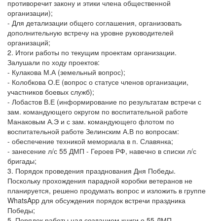
противоречит закону и этики члена общественной
организации);
- Для детализации общего соглашения, организовать
дополнительную встречу на уровне руководителей
организаций;
2. Итоги работы по текущим проектам организации.
Залушали по ходу проектов:
- Кулакова М.А (земельный вопрос);
- Колобкова О.Е (вопрос о статусе членов организации,
участников боевых служб);
- Лобастов В.Е (информирование по результатам встречи с
зам. командующего округом по воспитательной работе
Манаковым А.Э и с зам. командующего флотом по
воспитательной работе Зелинским А.В по вопросам:
- обеспечение техникой мемориала в п. Славянка;
- занесение л/с 55 ДМП - Героев РФ, навечно в списки л/с
бригады;
3. Порядок проведения празднования Дня Победы.
Поскольку прохождения парадной коробки ветеранов не
планируется, решено продумать вопрос и изложить в группе
WhatsApp для обсуждения порядок встречи праздника
Победы;
5. Порядок работы над созданием книги о 55 ДМП.