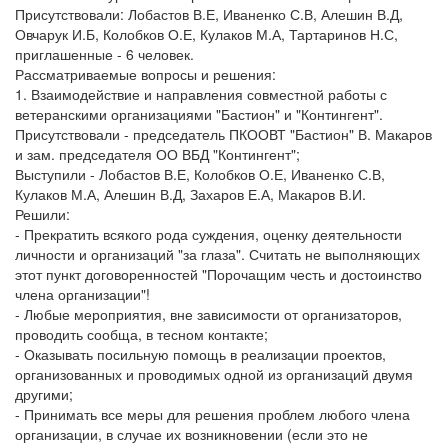
Присутствовали: Лобастов В.Е, Иваненко С.В, Алешин В.Д,
Овчарук И.Б, Колобков О.Е, Кулаков М.А, Тартаринов Н.С,
приглашенные - 6 человек.
Рассматриваемые вопросы и решения:
1. Взаимодействие и направления совместной работы с
ветеранскими организациями "Бастион" и "Контингент".
Присутствовали - председатель ПКООВТ "Бастион" В. Макаров
и зам. председателя ОО ВБД "Контингент";
Выступили - Лобастов В.Е, Колобков О.Е, Иваненко С.В,
Кулаков М.А, Алешин В.Д, Захаров Е.А, Макаров В.И.
Решили:
- Прекратить всякого рода суждения, оценку деятельности
личности и организаций "за глаза". Считать не выполняющих
этот пункт договоренностей "Порочащим честь и достоинство
члена организации"!
- Любые мероприятия, вне зависимости от организаторов,
проводить сообща, в тесном контакте;
- Оказывать посильную помощь в реализации проектов,
организованных и проводимых одной из организаций двумя
другими;
- Принимать все меры для решения проблем любого члена
организации, в случае их возникновении (если это не