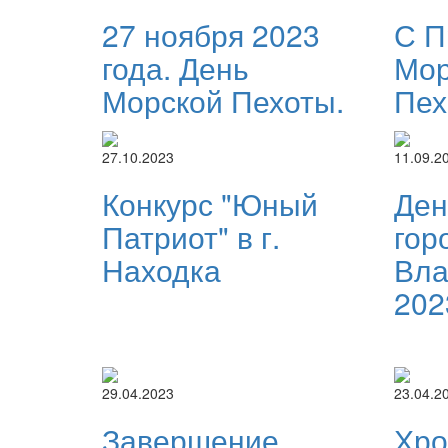
27 ноября 2023
С П
года. День
Мор
Морской Пехоты.
Пех
27.10.2023
11.09.2
Конкурс "Юный
Ден
Патриот" в г.
гор
Находка
Вла
202
29.04.2023
23.04.2
Завершение
Хро