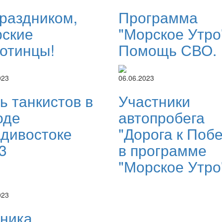
раздником,
Программа
ские
"Морское Утро
отинцы!
Помощь СВО.
023
06.06.2023
ь танкистов в
Участники
оде
автопробега
дивостоке
"Дорога к Поб
3
в программе
"Морское Утро
023
ника