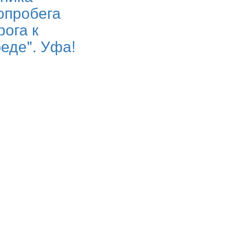
опробега
рога к
еде". Уфа!