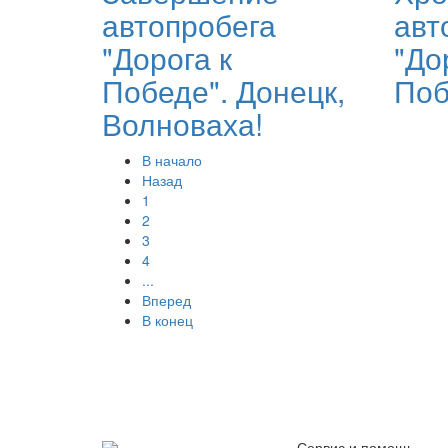
автопробега
авт
"Дорога к
"До
Победе". Донецк,
Поб
Волноваха!
В начало
Назад
1
2
3
4
...
Вперед
В конец
Сервис и помощь