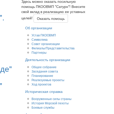
Здесь можно оказать посильную
помощь ПКООВМП "Сатурн"! Внесите
свой вклад в реализацию ее уставных
".
целей!
Оказать помощь
Об организации
Устав ПКООВМП
Символика
Совет организации
Филиалы/Представительства
Партнеры
Деятельность организации
еде"
Общее собрание
Заседания совета
Планирование
Реализуемые проекты
"
Ход проектов
Историческая справка
Вооруженные силы страны
История Морской пехоты
Боевые службы